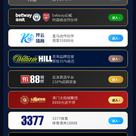
第 1 页