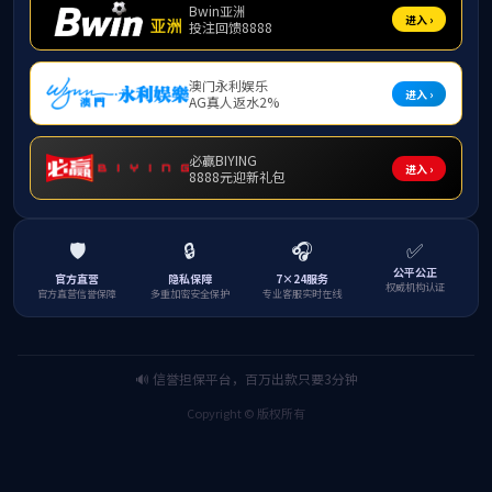
友情链接
联系我们
地址：新疆乌鲁木齐市水磨沟区华瑞街777号5500公海检测中心博达
校区北区555000jcjc线路检测
邮编：830047
第 2 页