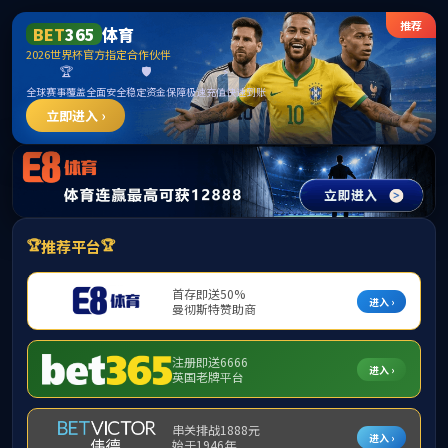
555000jcjc线路检测-5500公海检测中心
自治区教学示范中心
实践成果
2018-01-30
共1条
上页
1
下页