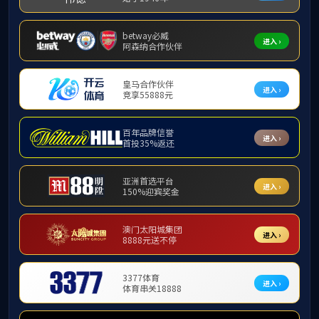
友情链接
联系我们
地址：新疆乌鲁木齐市水磨沟区华瑞街777号5500公海检测中心博达
校区北区555000jcjc线路检测
邮编：830047
扫码关注学院公众号
“1977建工与你”